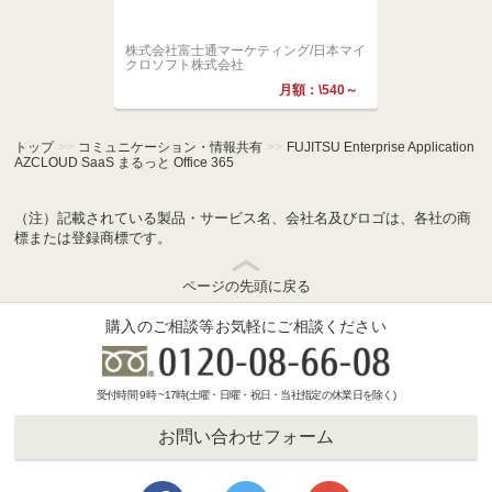
株式会社
株式会社ネット
株式会社富士通マーケティング/日本マイ
クロソフト株式会社
月額：\540～
トップ
>>
コミュニケーション・情報共有
>>
FUJITSU Enterprise Application
AZCLOUD SaaS まるっと Office 365
（注）記載されている製品・サービス名、会社名及びロゴは、各社の商
標または登録商標です。
ページの先頭に戻る
購入のご相談等お気軽にご相談ください
受付時間 9時 ~17時(土曜・日曜・祝日・当社指定の休業日を除く)
お問い合わせフォーム