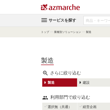

サービスを探す
>>
>>
トップ
業種別ソリューション
製造
製造

さらに絞り込む
製造
建設

利用部門で絞り込む


選択無（共通）
経営企画