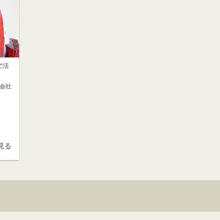
で活
会社
見る