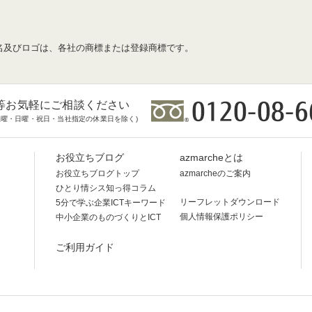
名及びロゴは、各社の商標または登録商標です。
等お気軽にご相談ください
時(土曜・日曜・祝日・当社指定の休業日を除く)
お役立ちブログ
azmarcheとは
お役立ちブログトップ
azmarcheのご案内
ひとり情シス知っ得コラム
リーフレットダウンロード
5分で学ぶ企業ICTキーワード
個人情報保護ポリシー
中小企業のものづくりとICT
ご利用ガイド