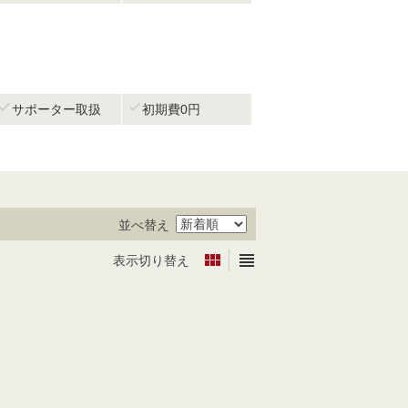


サポーター取扱
初期費0円
並べ替え


表示切り替え