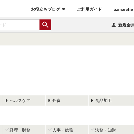
(current)
お役立ちブログ
ご利用ガイド
azmarch


新規会
ヘルスケア
外食
食品加工



経理・財務
人事・総務
法務・知財