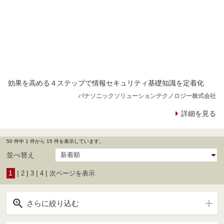
効果を高める４ステップで情報セキュリティ基礎知識を定着化
パナソニックソリューションテクノロジー株式会社
詳細を見る
50 件中 1 件から 15 件を表示しています。
並べ替え
1
|
|
|
|
2
3
4
次ページを表示

さらに絞り込む