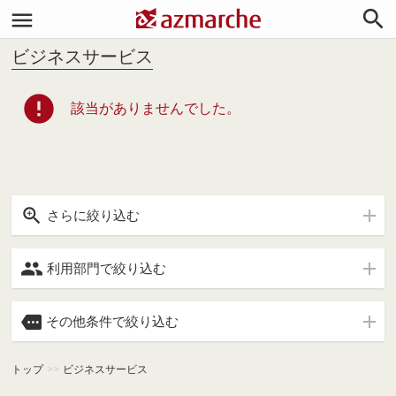


ビジネスサービス
error
該当がありませんでした。

さらに絞り込む

利用部門で絞り込む

その他条件で絞り込む
トップ
>>
ビジネスサービス