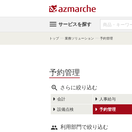

サービスを探す
>>
>>
トップ
業務ソリューション
予約管理
予約管理

さらに絞り込む
会計
人事給与
設備点検
予約管理

利用部門で絞り込む