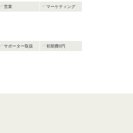


営業
マーケティング


サポーター取扱
初期費0円