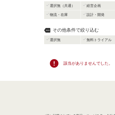


選択無（共通）
経営企画


物流・在庫
設計・開発

その他条件で絞り込む


選択無
無料トライアル
error
該当がありませんでした。