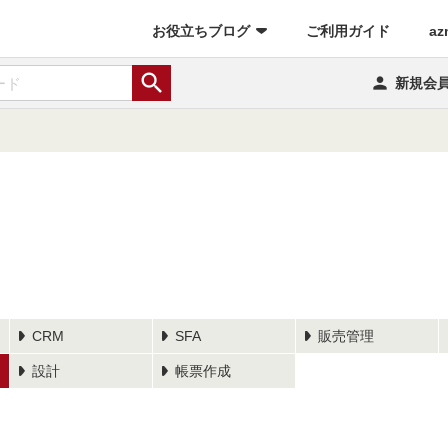
(current)
お役立ちブログ
ご利用ガイド
az


新規会
CRM
SFA
販売管理
設計
帳票作成