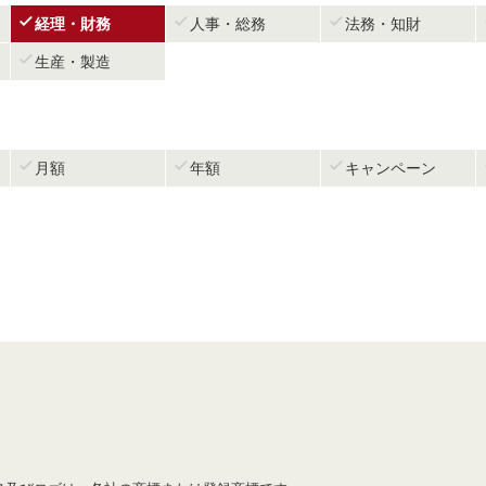



経理・財務
人事・総務
法務・知財

生産・製造



月額
年額
キャンペーン