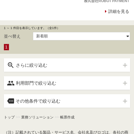
株式会社ROBOT PAYMENT
詳細を見る
1 ～ 1 件目を表示しています。（全1件）
並べ替え
1

さらに絞り込む

利用部門で絞り込む

その他条件で絞り込む
トップ
>>
業務ソリューション
>>
帳票作成
（注）記載されている製品・サービス名、会社名及びロゴは、各社の商