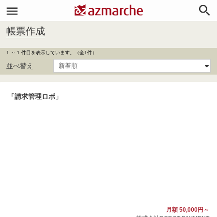


帳票作成
1 ～ 1 件目を表示しています。（全1件）
並べ替え
「請求管理ロボ」
月額 50,000円～