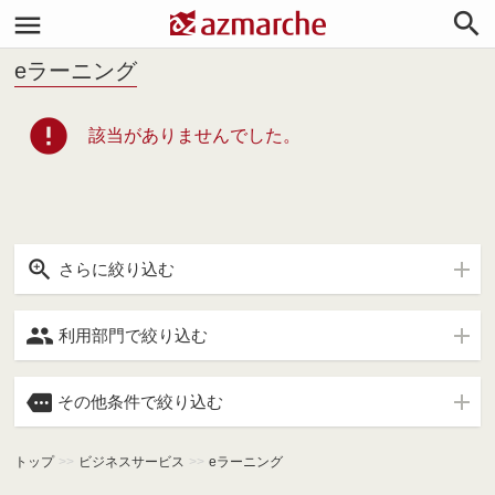


eラーニング
error
該当がありませんでした。

さらに絞り込む

利用部門で絞り込む

その他条件で絞り込む
トップ
>>
ビジネスサービス
>>
eラーニング