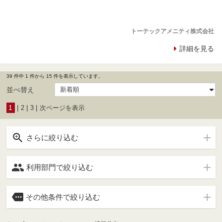
トーテックアメニティ株式会社
詳細を見る
39 件中 1 件から 15 件を表示しています。
並べ替え
1
|
|
|
2
3
次ページを表示

さらに絞り込む

利用部門で絞り込む

その他条件で絞り込む