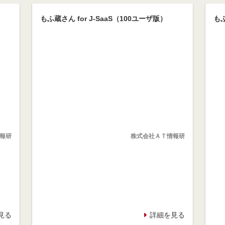
もふ蔵さん for J-SaaS（100ユーザ版）
もふ
報研
株式会社ＡＴ情報研
見る
詳細を見る