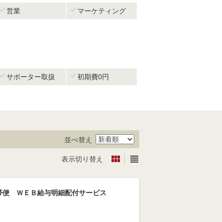


営業
マーケティング


サポーター取扱
初期費0円
並べ替え


表示切り替え
帯便 ＷＥＢ給与明細配付サービス