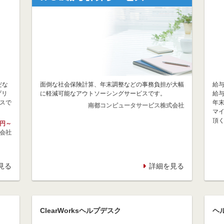
だな
面倒な社会保険計算、年末調整などの事務負担が大幅
給
プリ
に軽減可能なアウトソーシングサービスです。
給
スで
年
南都コンピュータサービス株式会社
マ
頂
0円～
会社
見る
詳細を見る
ClearWorksヘルプデスク
ヘ