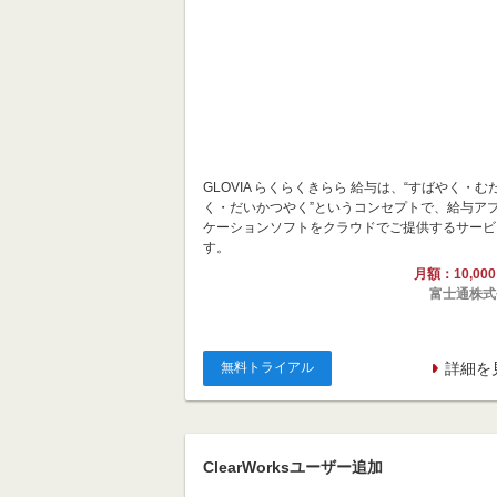
GLOVIA らくらくきらら 給与は、“すばやく・む
く・だいかつやく”というコンセプトで、給与ア
ケーションソフトをクラウドでご提供するサービ
す。
月額：10,00
富士通株式
無料トライアル
詳細を
ClearWorksユーザー追加