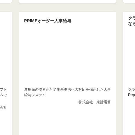
ク
PRIMEオーダー人事給与
なら
フト
運用面の簡素化と労働基準法への対応を強化した人事
クラ
ムで
給与システム
Rep
株式会社 東計電算
会社