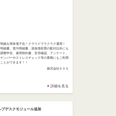
与明細を簡単電子化！クラウドでラクラク運用！
与明細書、賞与明細書、源泉徴収票の配付以外にも
末調整申告、雇用契約書、安否確認、アンケート、
イナンバーやストレスチェック等の業務にもご利用
くことができます！！
株式会社ＫＤＳ
詳細を見る
ルプデスクモジュール追加