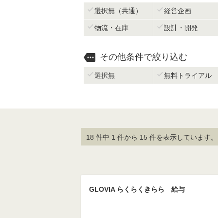


選択無（共通）
経営企画


物流・在庫
設計・開発

その他条件で絞り込む


選択無
無料トライアル
18 件中 1 件から 15 件を表示しています。
GLOVIA らくらくきらら 給与