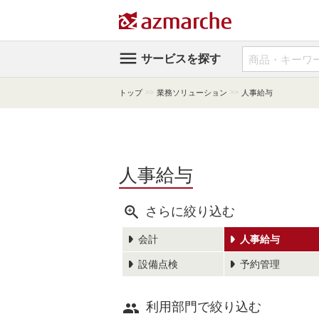

サービスを探す
>>
>>
トップ
業務ソリューション
人事給与
人事給与

さらに絞り込む
会計
人事給与
設備点検
予約管理

利用部門で絞り込む