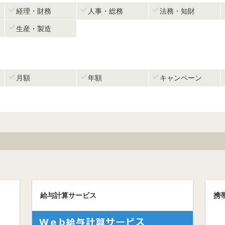



経理・財務
人事・総務
法務・知財

生産・製造



月額
年額
キャンペーン
給与計算サービス
携