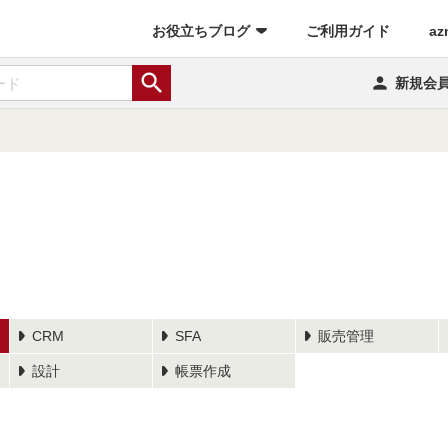
(current)
お役立ちブログ
ご利用ガイド
az


新規会
CRM
SFA
販売管理
設計
帳票作成