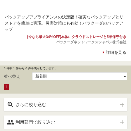
バックアップアプライアンスの決定版！確実なバックアップとリ
ストアを簡単に実現。災害対策にも有効！バラクーダのバックア
ップ
[今なら最大34%OFF]本体にクラウドストレージと5年保守付き
バラクーダネットワークスジャパン株式会社
詳細を見る
6 件中 1 件から 6 件を表示しています。
並べ替え
1

さらに絞り込む

利用部門で絞り込む