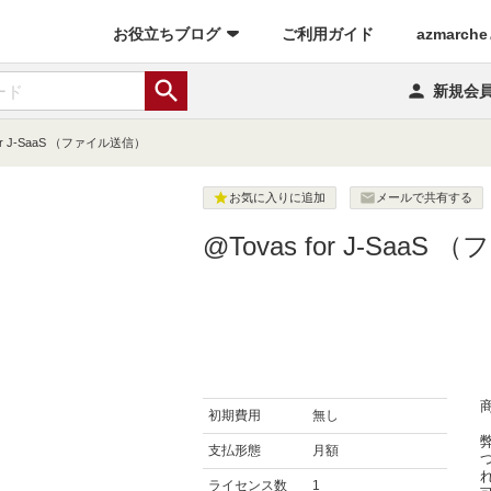
(current)
お役立ちブログ
ご利用ガイド
azmarch


新規会
for J-SaaS （ファイル送信）


お気に入りに追加
メールで共有する
@Tovas for J-Saa
初期費用
無し
支払形態
月額
ライセンス数
1