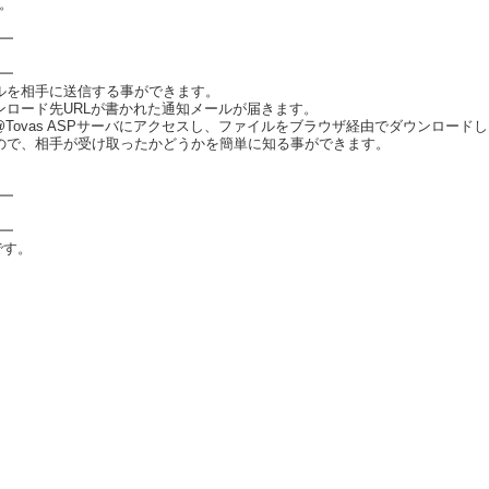
。
━
━
ルを相手に送信する事ができます。
ロード先URLが書かれた通知メールが届きます。
Tovas ASPサーバにアクセスし、ファイルをブラウザ経由でダウンロード
ので、相手が受け取ったかどうかを簡単に知る事ができます。
━
━
です。