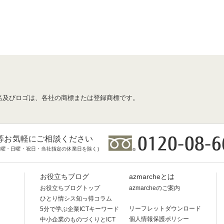
名及びロゴは、各社の商標または登録商標です。
等お気軽にご相談ください
時(土曜・日曜・祝日・当社指定の休業日を除く)
お役立ちブログ
azmarcheとは
お役立ちブログトップ
azmarcheのご案内
ひとり情シス知っ得コラム
リーフレットダウンロード
5分で学ぶ企業ICTキーワード
個人情報保護ポリシー
中小企業のものづくりとICT