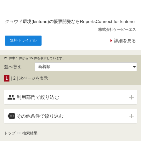
クラウド環境(kintone)の帳票開発ならReportsConnect for kintone
株式会社ケーピーエス
無料トライアル
詳細を見る
21 件中 1 件から 15 件を表示しています。
並べ替え
1
|
|
2
次ページを表示

利用部門で絞り込む

その他条件で絞り込む
トップ
>>
検索結果