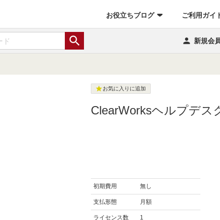
お役立ちブログ
ご利用ガイ


新規会

お気に入りに追加
ClearWorksヘルプデス
初期費用
無し
支払形態
月額
ライセンス数
1