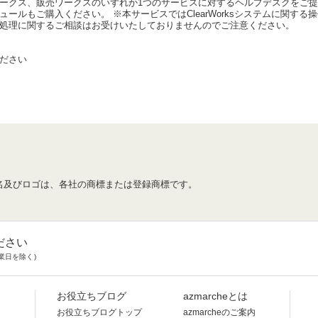
ークス、販売ワークスのいずれか1つのサービスに対するヘルプデスクをご
ールもご購入ください。 ※本サービスではClearWorksシステムに関す
処理に関するご相談はお受けいたしておりませんのでご注意ください。
ださい
名及びロゴは、各社の商標または登録商標です。
ださい
業日を除く)
お役立ちブログ
azmarcheとは
お役立ちブログトップ
azmarcheのご案内