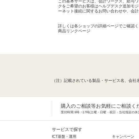
この基本サービスは、会計ワークス、給与ワ
クをご希望のお客様はヘルプデスク追加モジュ
ーネット接続に関するお問い合わせや、会計
詳しくは各ショップの詳細ページでご確認く
商品リンクページ
（注）記載されている製品・サービス名、会社
購入のご相談等お気軽にご相談く
受付時間 9時 ~17時(土曜・日曜・祝日・当社指定の休
サービスで探す
ICT基盤・運用
キャンペーン