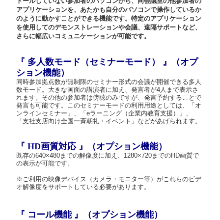
トールしていない参加者のパソコンから、同会議室の他参加者の
アプリケーションを、あたかも自分のパソコンで操作しているか
のように動かすことができる機能です。特定のアプリケーション
を使用してのデモンストレーションや会議、遠隔サポートなど、
さらに幅広いコミュニケーションが可能です。
『 多人数モード（セミナーモード） 』（オプ
ション機能）
同時参加拠点数が無制限
のセミナー形式の会議が開催できる多人
数モード。大きな画面の講演者に加え、発言者が4人まで表示さ
れます。その他の参加者は傍聴のみですが、発言予約することで
発言も可能です。このセミナーモードの利用用途としては、「オ
ンラインセミナー」、「eラーニング（企業内教育支援）」、
「支社支店向け全国一斉朝礼・イベント」などがあげられます。
『 HD画質対応 』（オプション機能）
既存の640×480までの解像度に加え、1280×720までのHD画質で
の表示が可能です。
※ご利用の映像デバイス（カメラ・モニター等）がこれらのビデ
オ解像度をサポートしている必要があります。
『 コール機能 』（オプション機能）