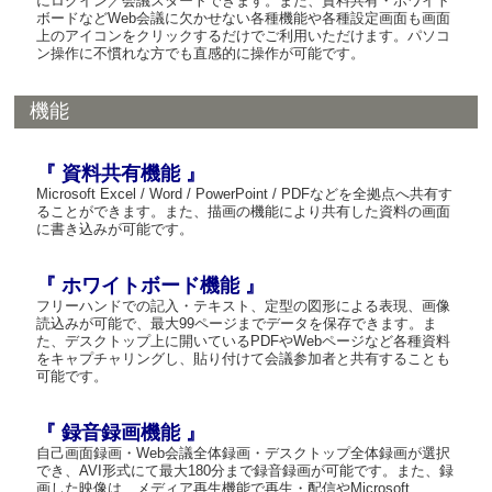
にログイン／会議スタートできます。また、資料共有・ホワイト
ボードなどWeb会議に欠かせない各種機能や各種設定画面も画面
上のアイコンをクリックするだけでご利用いただけます。パソコ
ン操作に不慣れな方でも直感的に操作が可能です。
機能
『 資料共有機能 』
Microsoft Excel / Word / PowerPoint / PDFなどを全拠点へ共有す
ることができます。また、描画の機能により共有した資料の画面
に書き込みが可能です。
『 ホワイトボード機能 』
フリーハンドでの記入・テキスト、定型の図形による表現、画像
読込みが可能で、最大99ページまでデータを保存できます。ま
た、デスクトップ上に開いているPDFやWebページなど各種資料
をキャプチャリングし、貼り付けて会議参加者と共有することも
可能です。
『 録音録画機能 』
自己画面録画・Web会議全体録画・デスクトップ全体録画が選択
でき、AVI形式にて最大180分まで録音録画が可能です。また、録
画した映像は、メディア再生機能で再生・配信やMicrosoft