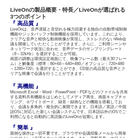
LiveOnの製品概要・特長／LiveOnが選ばれる
3つのポイント
『 高品質 』
LiveOnは、音声遅延と音切れを極力回避する独自の自動帯域制御
機能やジッタバッファ制御機能を採用しています。これにより、
クリアな音声と軽快な動画映像が実現し、ストレスのないWeb会
議を開催していただくことができます。さらに、ご利用シーンや
ネットワーク状況に合わせ、音声データのサンプリングレート
（8～32kHz）を選択することが可能。
画質の調整は環境設定画面にて、映像フレーム数（最大30フレー
ム）と解像度（標準：80×60～640×480／オプション：720×480
～1280×720）を選択することができ、CD並の高品質な音声とク
リアな映像で会議を行うことができます。
『 高機能 』
Microsoft Excel・Word・PowerPoint・PDFなどのファイルを共有
する資料共有機能をはじめとしてメディア再生、画面キャプチャ
リング、ホワイトボード、録音・録画などの機能を搭載してお
り、会議を多角的・複合的に展開できます。日本語／英語／中国
語OSに対応した新しい会議システムです。日本語以外のOSでご
利用になると自動的に英語版のLiveOnが起動します。
『 簡単 』
面倒な操作は一切不要です。ブラウザや会議招集メールから簡単