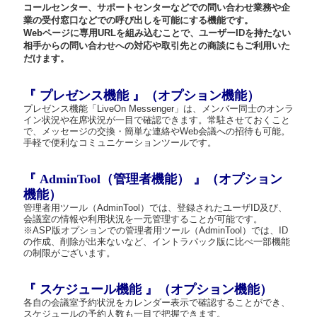
コールセンター、サポートセンターなどでの問い合わせ業務や企
業の受付窓口などでの呼び出しを可能にする機能です。
Webページに専用URLを組み込むことで、ユーザーIDを持たない
相手からの問い合わせへの対応や取引先との商談にもご利用いた
だけます。
『 プレゼンス機能 』（オプション機能）
プレゼンス機能「LiveOn Messenger」は、メンバー同士のオンラ
イン状況や在席状況が一目で確認できます。常駐させておくこと
で、メッセージの交換・簡単な連絡やWeb会議への招待も可能。
手軽で便利なコミュニケーションツールです。
『 AdminTool（管理者機能） 』（オプション
機能）
管理者用ツール（AdminTool）では、登録されたユーザID及び、
会議室の情報や利用状況を一元管理することが可能です。
※ASP版オプションでの管理者用ツール（AdminTool）では、ID
の作成、削除が出来ないなど、イントラパック版に比べ一部機能
の制限がございます。
『 スケジュール機能 』（オプション機能）
各自の会議室予約状況をカレンダー表示で確認することができ、
スケジュールの予約人数も一目で把握できます。