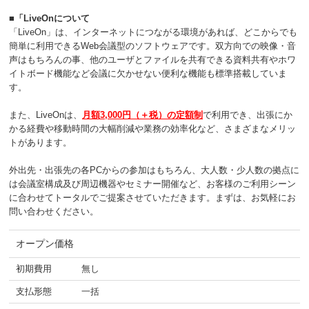
■「LiveOnについて
「LiveOn」は、インターネットにつながる環境があれば、どこからでも
簡単に利用できるWeb会議型のソフトウェアです。双方向での映像・音
声はもちろんの事、他のユーザとファイルを共有できる資料共有やホワ
イトボード機能など会議に欠かせない便利な機能も標準搭載していま
す。
また、LiveOnは、
月額3,000円（＋税）の定額制
で利用でき、出張にか
かる経費や移動時間の大幅削減や業務の効率化など、さまざまなメリッ
トがあります。
外出先・出張先の各PCからの参加はもちろん、大人数・少人数の拠点に
は会議室構成及び周辺機器やセミナー開催など、お客様のご利用シーン
に合わせてトータルでご提案させていただきます。まずは、お気軽にお
問い合わせください。
オープン価格
初期費用
無し
支払形態
一括