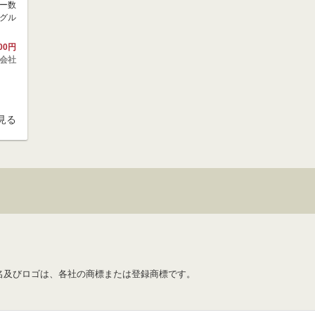
ー数
グル
00円
会社
見る
名及びロゴは、各社の商標または登録商標です。