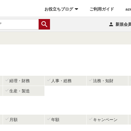
(current)
お役立ちブログ
ご利用ガイド
az


新規会



経理・財務
人事・総務
法務・知財

生産・製造



月額
年額
キャンペーン