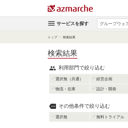

サービスを探す
>>
トップ
検索結果
検索結果

利用部門で絞り込む


選択無（共通）
経営企画


物流・在庫
設計・開発

その他条件で絞り込む


選択無
無料トライアル