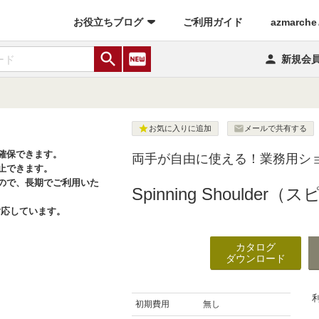
(current)
お役立ちブログ
ご利用ガイド
azmarch

fiber_new

新規会


お気に入りに追加
メールで共有する
確保できます。
両手が自由に使える！業務用シ
止できます。
ので、長期でご利用いた
Spinning Should
）に対応しています。
カタログ
ダウンロード
初期費用
無し