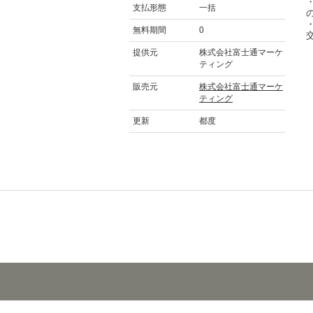
支払形態
一括
無料期間
0
提供元
株式会社富士通マーケ
ティング
販売元
株式会社富士通マーケ
ティング
更新
都度