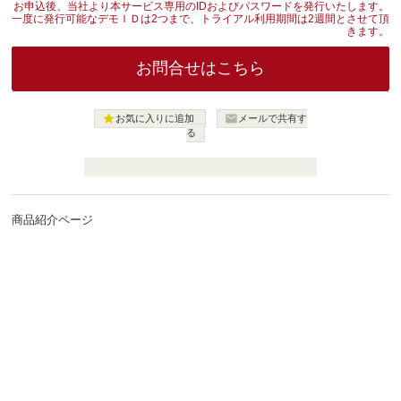
お申込後、当社より本サービス専用のIDおよびパスワードを発行いたします。
一度に発行可能なデモＩＤは2つまで、トライアル利用期間は2週間とさせて頂
きます。
お問合せはこちら


お気に入りに追加
メールで共有す
る
商品紹介ページ