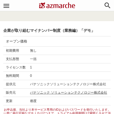


企業が取り組むマイナンバー制度（業務編）「デモ」
オープン価格
初期費用
無し
支払形態
一括
ライセンス数
1
無料期間
0
提供元
パナソニックソリューションテクノロジー株式会社
販売元
パナソニック ソリューションテクノロジー株式会社
更新
都度
お申込後、当社より本サービス専用のIDおよびパスワードを発行いたします。
一度に発行可能なデモＩＤは2つまで、トライアル利用期間は2週間とさせて頂