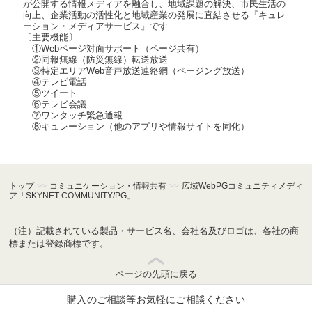
が公開する情報メディアを融合し、地域課題の解決、市民生活の
向上、企業活動の活性化と地域産業の発展に直結させる『キュレ
ーション・メディアサービス』です
〔主要機能〕
①Webページ対面サポート（ページ共有）
②同報無線（防災無線）転送放送
③特定エリアWeb音声放送連絡網（ページング放送）
④テレビ電話
⑤ツイート
⑥テレビ会議
⑦ワンタッチ緊急通報
⑧キュレーション（他のアプリや情報サイトを同化）
トップ
>>
コミュニケーション・情報共有
>>
広域WebPGコミュニティメディ
ア「SKYNET-COMMUNITY/PG」
（注）記載されている製品・サービス名、会社名及びロゴは、各社の商
標または登録商標です。
ページの先頭に戻る
購入のご相談等お気軽にご相談ください