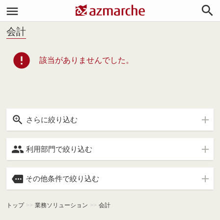


会計
error
該当がありませんでした。

さらに絞り込む

利用部門で絞り込む

その他条件で絞り込む
トップ
>>
業務ソリューション
>>
会計