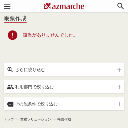


帳票作成
error
該当がありませんでした。

さらに絞り込む

利用部門で絞り込む

その他条件で絞り込む
トップ
>>
業務ソリューション
>>
帳票作成