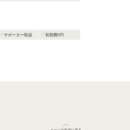


サポーター取扱
初期費0円