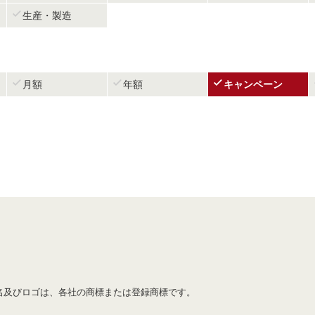

生産・製造



月額
年額
キャンペーン
名及びロゴは、各社の商標または登録商標です。