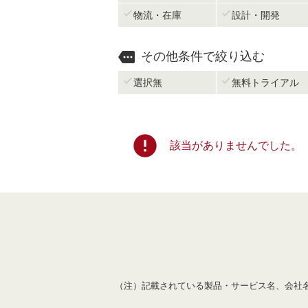


物流・在庫
設計・開発

その他条件で絞り込む


選択無
無料トライアル
error
該当がありませんでした。
（注）記載されている製品・サービス名、会社