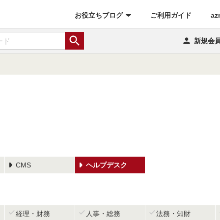
(current)
お役立ちブログ
ご利用ガイド
az


新規会
CMS
ヘルプデスク



経理・財務
人事・総務
法務・知財