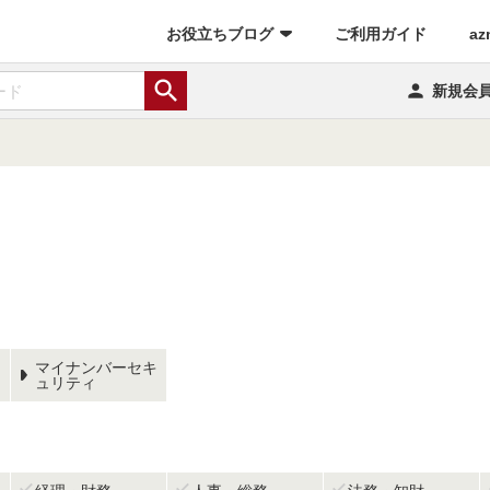
(current)
お役立ちブログ
ご利用ガイド
az


新規会
マイナンバーセキ
ュリティ


