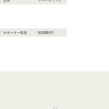
営業
マーケティング


サポーター取扱
初期費0円