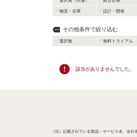
選択無（共通）
経営企画


物流・在庫
設計・開発

その他条件で絞り込む


選択無
無料トライアル
error
該当がありませんでした。
（注）記載されている製品・サービス名、会社