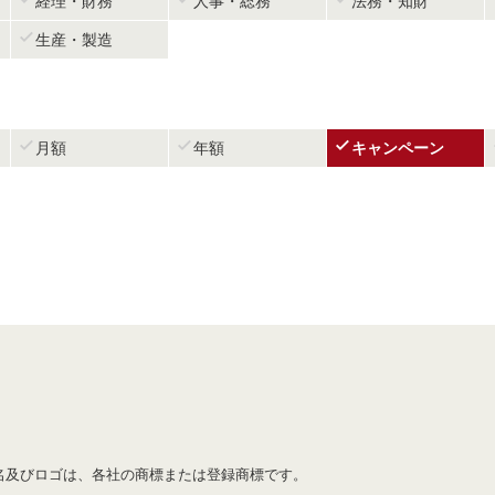
経理・財務
人事・総務
法務・知財

生産・製造



月額
年額
キャンペーン
名及びロゴは、各社の商標または登録商標です。