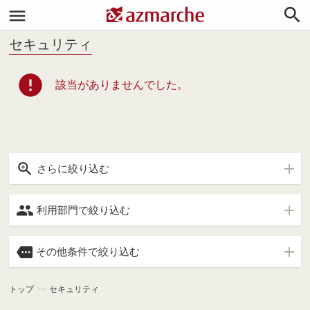


セキュリティ
error
該当がありませんでした。

さらに絞り込む

利用部門で絞り込む

その他条件で絞り込む
トップ
>>
セキュリティ