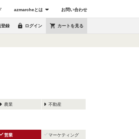
(current)
ド
azmarcheとは
お問い合わせ


員登録
ログイン
カートを見る
農業
不動産


営業
マーケティング