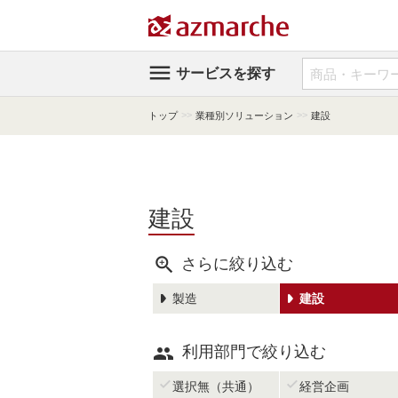

サービスを探す
>>
>>
トップ
業種別ソリューション
建設
建設

さらに絞り込む
製造
建設

利用部門で絞り込む


選択無（共通）
経営企画