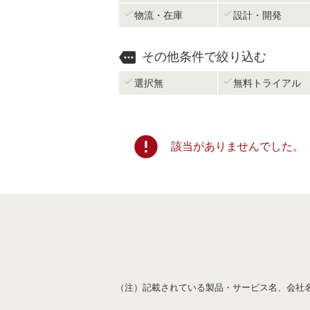


物流・在庫
設計・開発

その他条件で絞り込む


選択無
無料トライアル
error
該当がありませんでした。
（注）記載されている製品・サービス名、会社