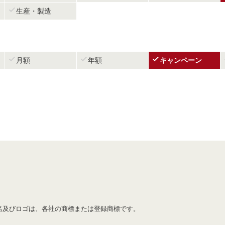

生産・製造



月額
年額
キャンペーン
名及びロゴは、各社の商標または登録商標です。