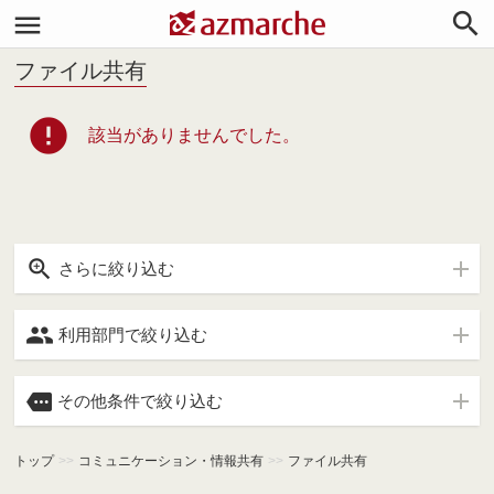


ファイル共有
error
該当がありませんでした。

さらに絞り込む

利用部門で絞り込む

その他条件で絞り込む
トップ
>>
コミュニケーション・情報共有
>>
ファイル共有