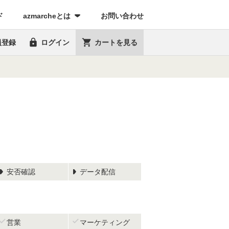
(current)
ド
azmarcheとは
お問い合わせ


員登録
ログイン
カートを見る
安否確認
データ配信


営業
マーケティング