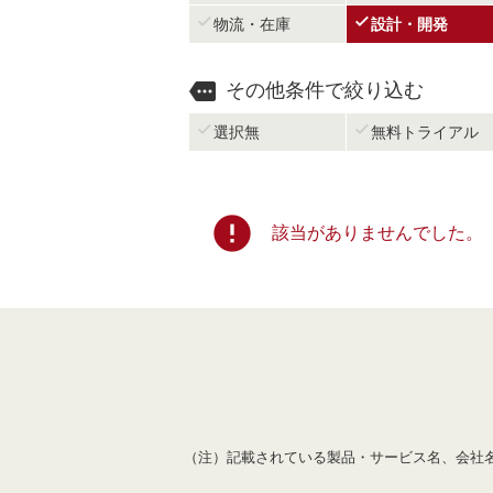


物流・在庫
設計・開発

その他条件で絞り込む


選択無
無料トライアル
error
該当がありませんでした。
（注）記載されている製品・サービス名、会社