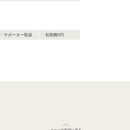


サポーター取扱
初期費0円