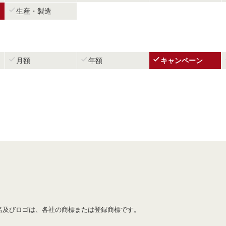

生産・製造



月額
年額
キャンペーン
名及びロゴは、各社の商標または登録商標です。