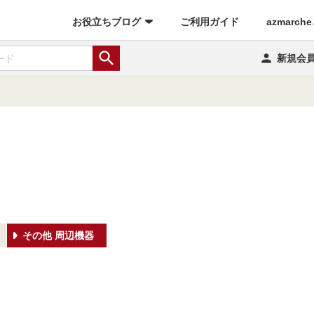
(current)
お役立ちブログ
ご利用ガイド
azmarch


新規会
その他 周辺機器