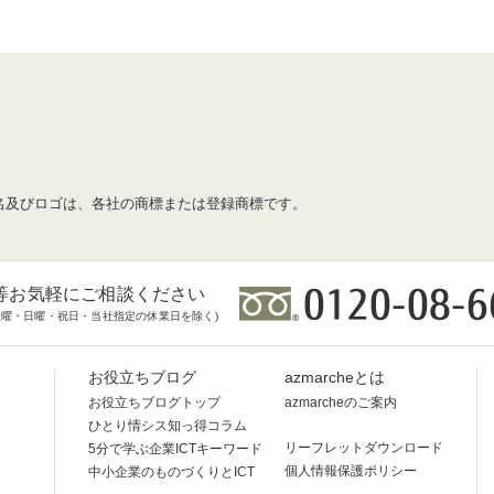
名及びロゴは、各社の商標または登録商標です。
等お気軽にご相談ください
時(土曜・日曜・祝日・当社指定の休業日を除く)
お役立ちブログ
azmarcheとは
お役立ちブログトップ
azmarcheのご案内
ひとり情シス知っ得コラム
リーフレットダウンロード
5分で学ぶ企業ICTキーワード
個人情報保護ポリシー
中小企業のものづくりとICT