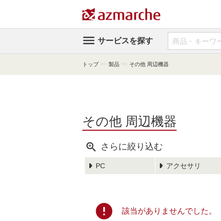

サービスを探す
>>
>>
トップ
製品
その他 周辺機器
その他 周辺機器

さらに絞り込む
PC
アクセサリ
error
該当がありませんでした。