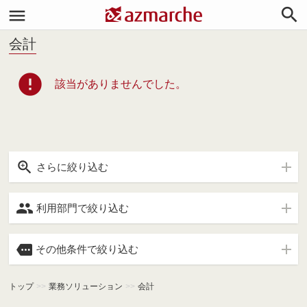


会計
error
該当がありませんでした。

さらに絞り込む

利用部門で絞り込む

その他条件で絞り込む
トップ
>>
業務ソリューション
>>
会計