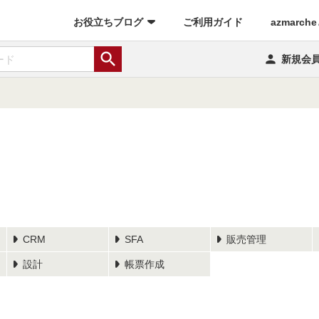
(current)
お役立ちブログ
ご利用ガイド
azmarch


新規会
CRM
SFA
販売管理
設計
帳票作成