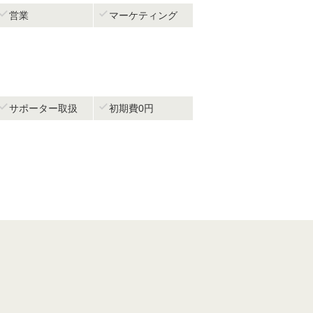


営業
マーケティング


サポーター取扱
初期費0円