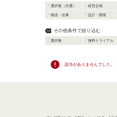


選択無（共通）
経営企画


物流・在庫
設計・開発

その他条件で絞り込む


選択無
無料トライアル
error
該当がありませんでした。