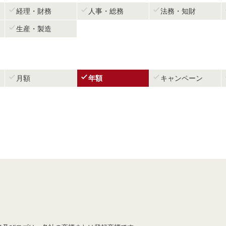



経理・財務
人事・総務
法務・知財

生産・製造



月額
年額
キャンペーン