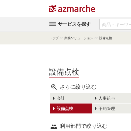

サービスを探す
>>
>>
トップ
業務ソリューション
設備点検
設備点検

さらに絞り込む
会計
人事給与
設備点検
予約管理

利用部門で絞り込む