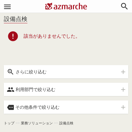


設備点検
error
該当がありませんでした。

さらに絞り込む

利用部門で絞り込む

その他条件で絞り込む
トップ
>>
業務ソリューション
>>
設備点検