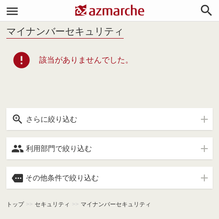


マイナンバーセキュリティ
error
該当がありませんでした。

さらに絞り込む

利用部門で絞り込む

その他条件で絞り込む
トップ
>>
セキュリティ
>>
マイナンバーセキュリティ