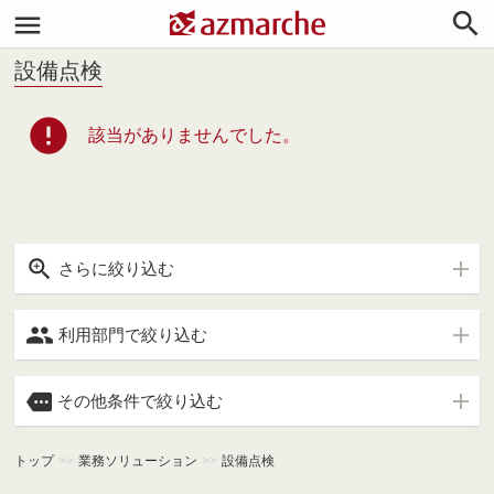


設備点検
error
該当がありませんでした。

さらに絞り込む

利用部門で絞り込む

その他条件で絞り込む
トップ
>>
業務ソリューション
>>
設備点検