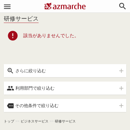


研修サービス
error
該当がありませんでした。

さらに絞り込む

利用部門で絞り込む

その他条件で絞り込む
トップ
>>
ビジネスサービス
>>
研修サービス