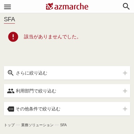


SFA
error
該当がありませんでした。

さらに絞り込む

利用部門で絞り込む

その他条件で絞り込む
トップ
>>
業務ソリューション
>>
SFA