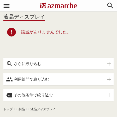


液晶ディスプレイ
error
該当がありませんでした。

さらに絞り込む

利用部門で絞り込む

その他条件で絞り込む
トップ
>>
製品
>>
液晶ディスプレイ