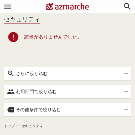


セキュリティ
error
該当がありませんでした。

さらに絞り込む

利用部門で絞り込む

その他条件で絞り込む
トップ
>>
セキュリティ