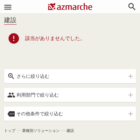


建設
error
該当がありませんでした。

さらに絞り込む

利用部門で絞り込む

その他条件で絞り込む
トップ
>>
業種別ソリューション
>>
建設