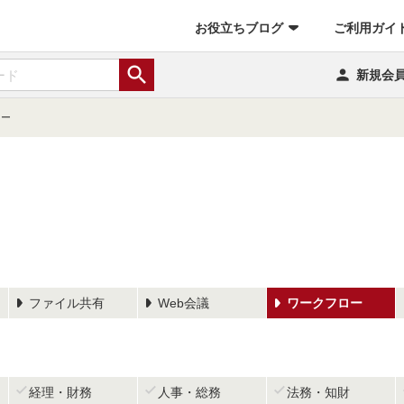
お役立ちブログ
ご利用ガイ


新規会
ロー
ファイル共有
Web会議
ワークフロー



経理・財務
人事・総務
法務・知財