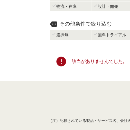


物流・在庫
設計・開発

その他条件で絞り込む


選択無
無料トライアル
error
該当がありませんでした。
（注）記載されている製品・サービス名、会社