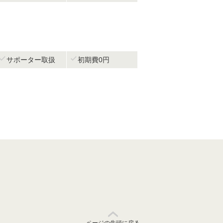


サポーター取扱
初期費0円