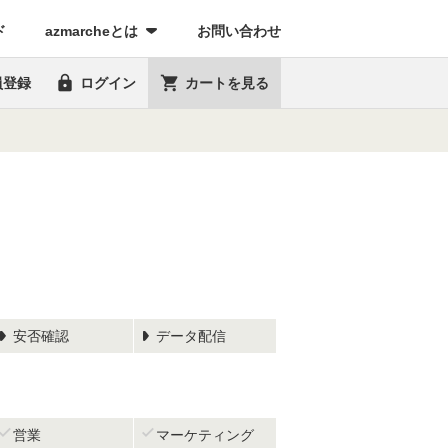
(current)
ド
azmarcheとは
お問い合わせ


員登録
ログイン
カートを見る
安否確認
データ配信


営業
マーケティング