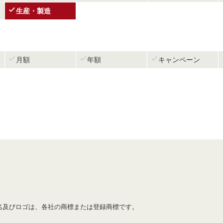

生産・製造



月額
年額
キャンペーン
名及びロゴは、各社の商標または登録商標です。