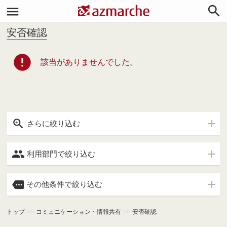


安否確認
error
該当がありませんでした。

さらに絞り込む

利用部門で絞り込む

その他条件で絞り込む
トップ
>>
コミュニケーション・情報共有
>>
安否確認