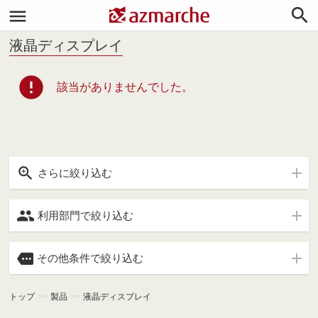


液晶ディスプレイ
error
該当がありませんでした。

さらに絞り込む

利用部門で絞り込む

その他条件で絞り込む
トップ
>>
製品
>>
液晶ディスプレイ