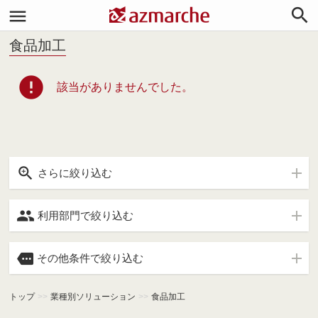


食品加工
error
該当がありませんでした。

さらに絞り込む

利用部門で絞り込む

その他条件で絞り込む
トップ
>>
業種別ソリューション
>>
食品加工