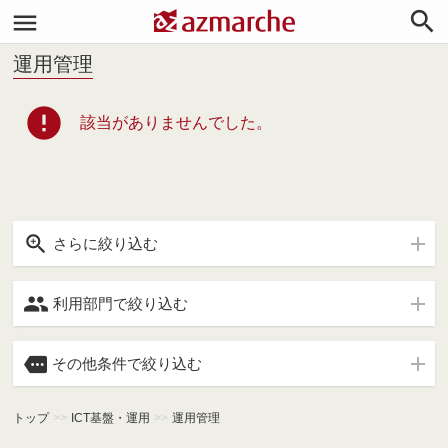


運用管理
error
該当がありませんでした。

さらに絞り込む

利用部門で絞り込む

その他条件で絞り込む
トップ
>>
ICT基盤・運用
>>
運用管理