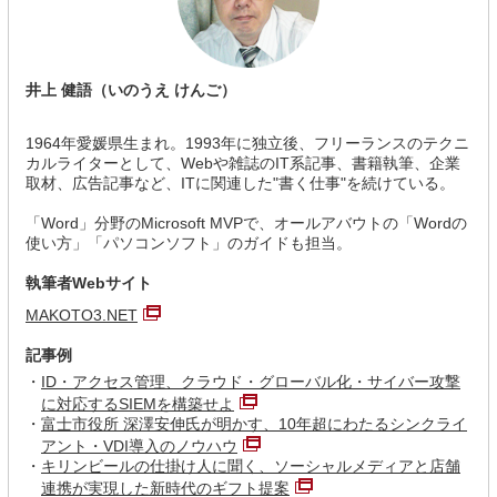
井上 健語（いのうえ けんご）
1964年愛媛県生まれ。1993年に独立後、フリーランスのテクニ
カルライターとして、Webや雑誌のIT系記事、書籍執筆、企業
取材、広告記事など、ITに関連した"書く仕事"を続けている。
「Word」分野のMicrosoft MVPで、オールアバウトの「Wordの
使い方」「パソコンソフト」のガイドも担当。
執筆者Webサイト
MAKOTO3.NET
記事例
ID・アクセス管理、クラウド・グローバル化・サイバー攻撃
に対応するSIEMを構築せよ
富士市役所 深澤安伸氏が明かす、10年超にわたるシンクライ
アント・VDI導入のノウハウ
キリンビールの仕掛け人に聞く、ソーシャルメディアと店舗
連携が実現した新時代のギフト提案