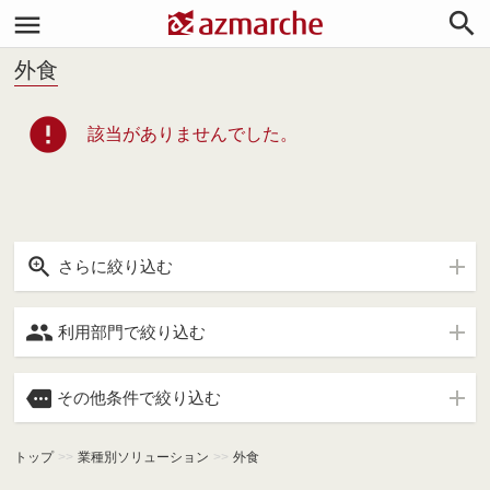


外食
error
該当がありませんでした。

さらに絞り込む

利用部門で絞り込む

その他条件で絞り込む
トップ
>>
業種別ソリューション
>>
外食