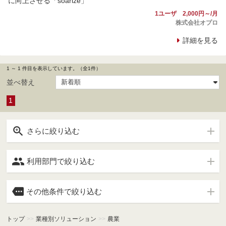
に向上させる「soarize」
1ユーザ 2,000円～/月
株式会社オプロ
詳細を見る
1 ～ 1 件目を表示しています。（全1件）
並べ替え
1

さらに絞り込む

利用部門で絞り込む

その他条件で絞り込む
トップ
>>
業種別ソリューション
>>
農業