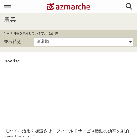


農業
1 ～ 1 件目を表示しています。（全1件）
並べ替え
soarize
モバイル活用を加速させ、フィールドサービス活動の効率を劇的