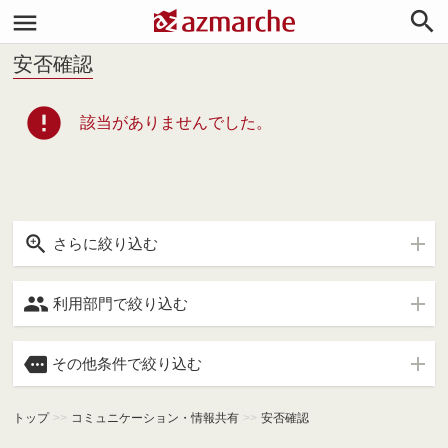


安否確認
error
該当がありませんでした。

さらに絞り込む

利用部門で絞り込む

その他条件で絞り込む
トップ
>>
コミュニケーション・情報共有
>>
安否確認