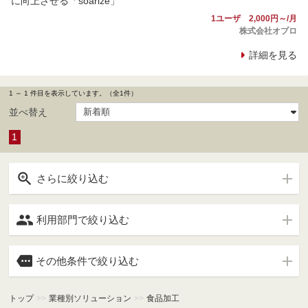
に向上させる「soarize」
1ユーザ 2,000円～/月
株式会社オプロ
詳細を見る
1 ～ 1 件目を表示しています。（全1件）
並べ替え
1

さらに絞り込む

利用部門で絞り込む

その他条件で絞り込む
トップ
>>
業種別ソリューション
>>
食品加工