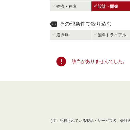


物流・在庫
設計・開発

その他条件で絞り込む


選択無
無料トライアル
error
該当がありませんでした。
（注）記載されている製品・サービス名、会社