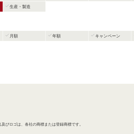

生産・製造



月額
年額
キャンペーン
名及びロゴは、各社の商標または登録商標です。