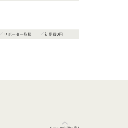


サポーター取扱
初期費0円