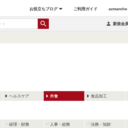
(current)
お役立ちブログ
ご利用ガイド
azmarch


新規会
ヘルスケア
外食
食品加工



経理・財務
人事・総務
法務・知財