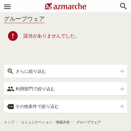


グループウェア
error
該当がありませんでした。

さらに絞り込む

利用部門で絞り込む

その他条件で絞り込む
トップ
>>
コミュニケーション・情報共有
>>
グループウェア